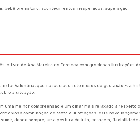
ar
,
bebê prematuro
,
acontecimentos inesperados
,
superação.
, o livro de Ana Moreira da Fonseca com graciosas ilustrações d
ista: Valentina, que nasceu aos sete meses de gestação -, a histó
sobre a situação.
terem uma melhor compreensão e um olhar mais relaxado a respeito
armoniosa combinação de texto e ilustrações, este novo lançament
ssumir, desde sempre, uma postura de luta, coragem, flexibilidade