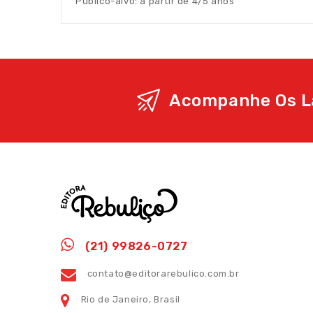
Público-alvo: a partir de 4/5 anos
Acompanhe Os L
(21) 99826-0727
contato@editorarebulico.com.br
Rio de Janeiro, Brasil