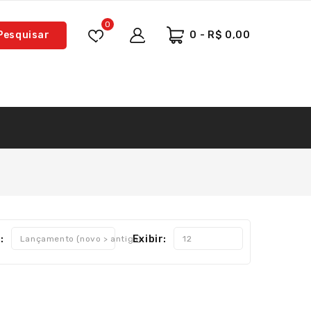
0
Pesquisar
0 - R$ 0,00
:
Exibir:
Lançamento (novo > antigo)
12