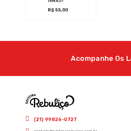
IRMÃO?
R$ 55,00
Acompanhe Os L
(21) 99826-0727
contato@editorarebulico.com.br