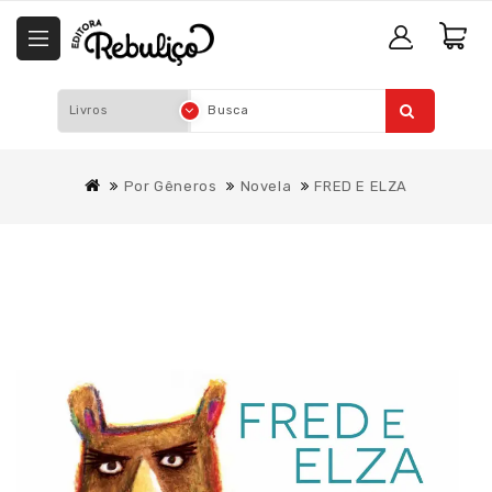
Por Gêneros
Novela
FRED E ELZA