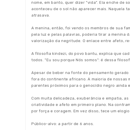
nome, em banto, quer dizer "vida". Ela enche de so
aconteceu de o sol não aparecer mais. Naquela ta
atrasava.
A menina, então, foi vendo os membros de sua fa
pela luz e pelas palavras, poderia tirar a menina
valorização da negritude. O enlace entre afeto, r
A filosofia kindezi, do povo bantu, explica que c
todos. "Eu sou porque Nós somos": é dessa filoso
Apesar de beber na fonte do pensamento gerado na
fora do continente africano. A maioria de nossas 
parentes próximos para o genocídio negro ainda e
Com muita delicadeza, exuberância e empatia, as a
criatividade e afeto em primeiro plano. Na contr
por força e coragem. Em vez disso, tece um elogio
Público-alvo: a partir de 6 anos.