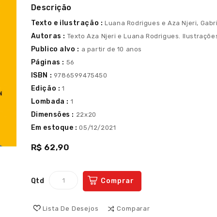
Descrição
Texto e ilustração :
Luana Rodrigues e Aza Njeri, Gabr
Autoras :
Texto Aza Njeri e Luana Rodrigues. Ilustraçõe
Publico alvo :
a partir de 10 anos
Páginas :
56
ISBN :
9786599475450
Edição :
1
Lombada :
1
Dimensões :
22x20
Em estoque :
05/12/2021
R$ 62,90
Qtd
Comprar
Lista De Desejos
Comparar