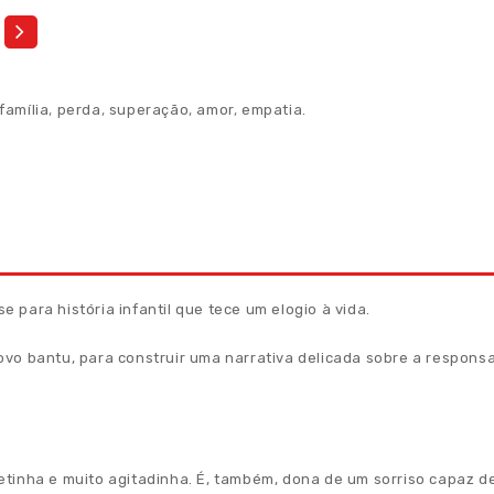
família
,
perda
,
superação
,
amor
,
empatia.
se para história infantil que tece um elogio à vida.
 povo bantu, para construir uma narrativa delicada sobre a responsa
tinha e muito agitadinha. É, também, dona de um sorriso capaz de