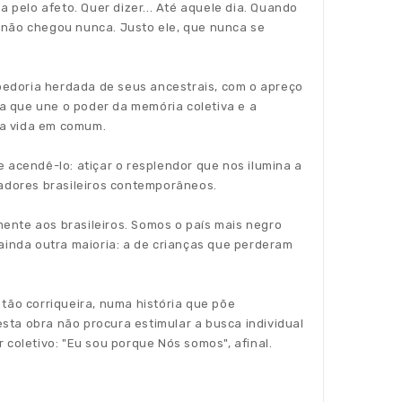
 pelo afeto. Quer dizer... Até aquele dia. Quando
 não chegou nunca. Justo ele, que nunca se
bedoria herdada de seus ancestrais, com o apreço
ia que une o poder da memória coletiva e a
ela vida em comum.
 acendê-lo: atiçar o resplendor que nos ilumina a
sadores brasileiros contemporâneos.
ente aos brasileiros. Somos o país mais negro
 ainda outra maioria: a de crianças que perderam
tão corriqueira, numa história que põe
sta obra não procura estimular a busca individual
 coletivo: "Eu sou porque Nós somos", afinal.