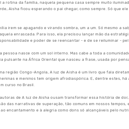
l a rotina da família, naquela pequena casa sempre muito iluminada
rde, Aisha ficou esperando o pai chegar, como sempre. Só que ele
mília irem se apagando e virando sombra, um a um. Só mesmo a sa
 daquela enrascada. Para isso, ela precisou lançar mão da estratég
esponsabilidade e poder de se reencantar - e de se reiluminar - p
ada pessoa nasce com um sol interno. Mas cabe a toda a comunidade
fia pulsante na África Oriental que nasceu a frase, usada por pen
 região Congo-Angola, A luz de Aisha é um livro que fala diretam
meninas e meninos tem origem afrodiaspórica. E, dentre estes, há
m curso no Brasil.
utoras de A luz de Aisha ousam transformar essa história de dor, 
amão das narrativas de superação, tão comuns em nossos tempos, e
 ao encantamento e à alegria como dons só alcançáveis pelo nutrir