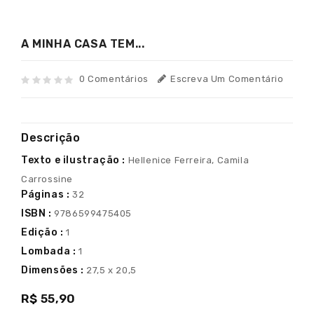
A MINHA CASA TEM...
0 Comentários
Escreva Um Comentário
Descrição
Texto e ilustração :
Hellenice Ferreira, Camila
Carrossine
Páginas :
32
ISBN :
9786599475405
Edição :
1
Lombada :
1
Dimensões :
27,5 x 20,5
R$ 55,90