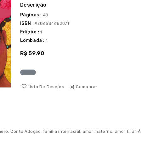
Descrição
Páginas :
40
ISBN :
9786584652071
Edição :
1
Lombada :
1
R$ 59,90
Lista De Desejos
Comparar
ênero: Conto Adoção
,
família interracial
,
amor materno
,
amor filial
,
Á